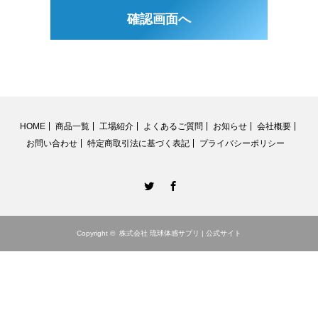
のプライバシーポリシーに説明されている個人情報の取扱い
等について受諾し、承認したものとみなされます。
1.個人情報の収集の目的
当社では、お客様の個人情報を以下の目的以外には利用いた
しません。
サービスの提供及びサービスのご案内等を提供するため、郵
HOME
商品一覧
工場紹介
よくあるご質問
お知らせ
会社概要
便、電話、電子メール等の方法によりお知らせすること
お問い合わせ
特定商取引法に基づく表記
プライバシーポリシー
当社において取り扱う商品、あるいは各種イベント、キャンペ
ーン等の開催について、郵便、電話、電子メール等の方法によ
Twitter
Facebook
りご案内すること
サービス向上のため、アンケート調査を実施すること
お問合せに対し、郵便、電話、電子メール等の方法によりご返
Copyright ©
株式会社 琉球体感サプリ | 公式サイト
信すること
2.個人情報の開示
当社は、以下のいずれかに該当する場合を除き、お預かりし